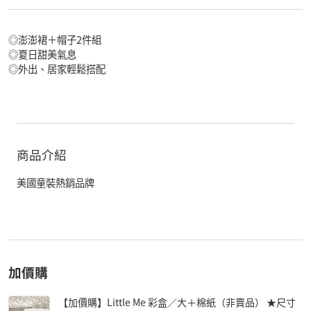
◎澎澎裙＋帽子2件組
◎夏日甜美氣息
◎外出、居家輕鬆搭配
商品介紹
美國童裝熱銷品牌
加價購
【加價購】Little Me 彩盒／大＋棉紙（非賣品） ★尺寸