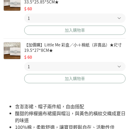
33.5*25.85*5CM★
$
60
加入購物車
【加價購】Little Me 彩盒／小＋棉紙（非賣品）★尺寸
19.5*27*8CM★
$
60
加入購物車
含澎澎裙、帽子兩件組，自由搭配
酸甜的檸檬遍布裙擺與帽沿，與黃色的橫紋交織成夏日
的味道
100%棉，柔軟舒適，讓寶貝輕鬆自在、活動性佳