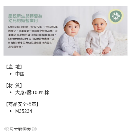
【產 地】
中國
【材 質】
大身/帽:100%棉
【商品安全標章】
M35234