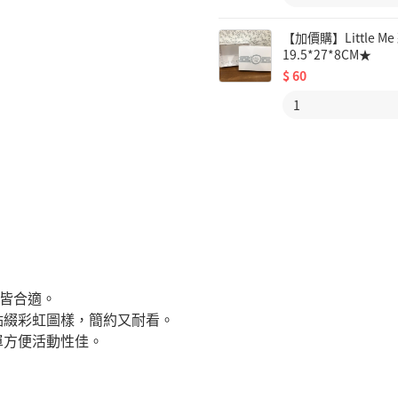
【加價購】Little
19.5*27*8CM★
$
60
出皆合適。
點綴彩虹圖樣，簡約又耐看。
單方便活動性佳。