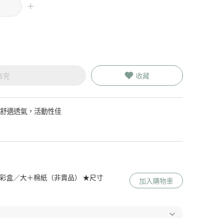
售完
收藏
◎舒適透氣，活動性佳
 Me 彩盒／大＋棉紙（非賣品） ★尺寸
加入購物車