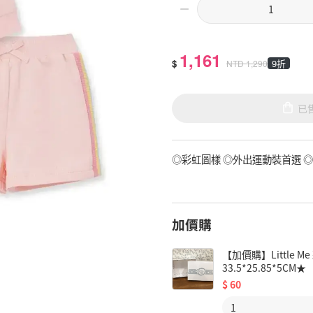
1,161
$
9折
NTD
1,290
已
◎彩虹圖樣 ◎外出運動裝首選 
加價購
【加價購】Little
33.5*25.85*5CM★
$
60