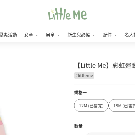
優惠活動
女童
男童
新生兒必備
配件
名人
【Little Me】彩
#
littleme
規格一
12M (已售完)
18M (已售
數量