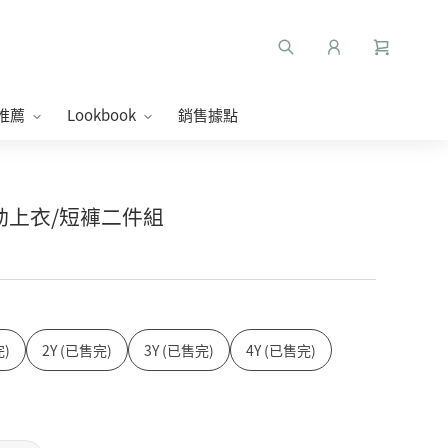
推薦
Lookbook
銷售據點
虹運動上衣/短褲二件組
完)
2Y (已售完)
3Y (已售完)
4Y (已售完)