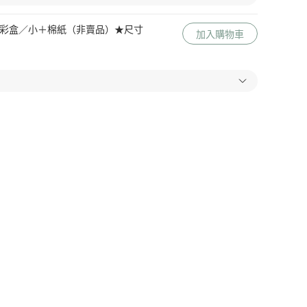
 Me 彩盒／小＋棉紙（非賣品）★尺寸
加入購物車