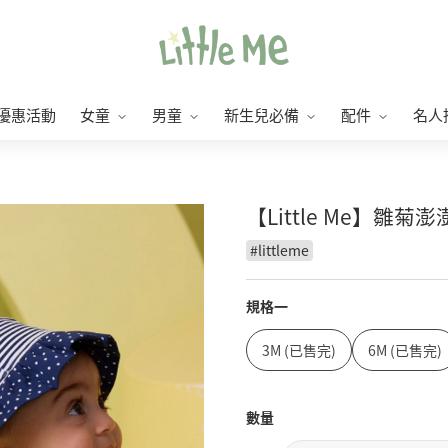
優惠活動
女童
男童
新生兒必備
配件
名人
【Little Me】雛
#
littleme
規格一
3M (已售完)
6M (已售完)
數量