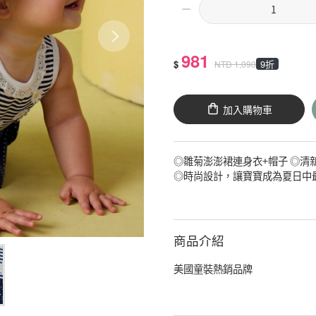
981
$
9折
NTD
1,090
加入購物車
◎雛菊澎澎裙連身衣+帽子 ◎清
◎時尚設計，讓寶寶成為夏日中
商品介紹
美國童裝熱銷品牌