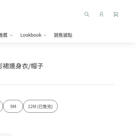
推薦
Lookbook
銷售據點
菊澎澎裙連身衣/帽子
9M
12M (已售完)