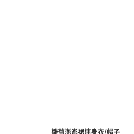
雛菊澎澎裙連身衣/帽子