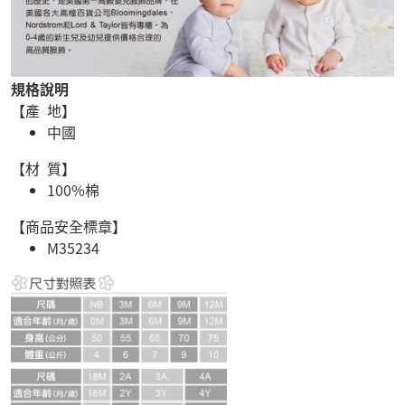
規格說明
【產 地】
中國
【材 質】
100%棉
【商品安全標章】
M35234