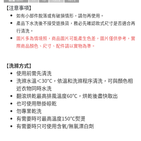
【
注意事項
】
如有小部件脫落或有破損情形，請勿再使用。
產品下水洗後不接受退換貨，務必先確認款式尺寸是否適合再
行清洗。
圖片多為情境照，商品圖片可能產生色差，圖片僅供參考，實
際商品顏色、尺寸、配件請以實物為準。
【洗滌方式】
使用前需先清洗
洗滌水溫＜30°C，依溫和洗滌程序清洗，可與顏色相
近衣物同時水洗
翻滾烘乾最高排風溫度60℃，烘乾後盡快取出
也可使用懸掛晾乾
勿專業乾洗
有需要時可最高溫度150℃熨燙
有需要時只可使用含氧/無氯漂白劑