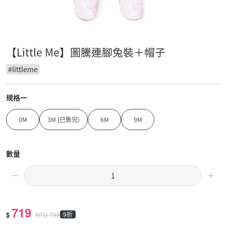
【Little Me】圖騰連腳兔裝＋帽子
#
littleme
規格一
0M
3M (已售完)
6M
9M
數量
719
$
9折
NTD
799