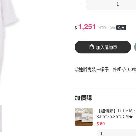
1,251
$
9折
NTD
1,390
加入購物車
◎連腳兔裝＋帽子二件組◎10
加價購
【加價購】Little
33.5*25.85*5CM★
$
60