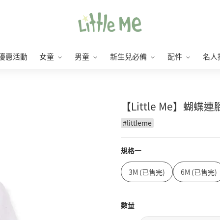
優惠活動
女童
男童
新生兒必備
配件
名人
【Little Me】蝴蝶
#
littleme
規格一
3M (已售完)
6M (已售完)
數量