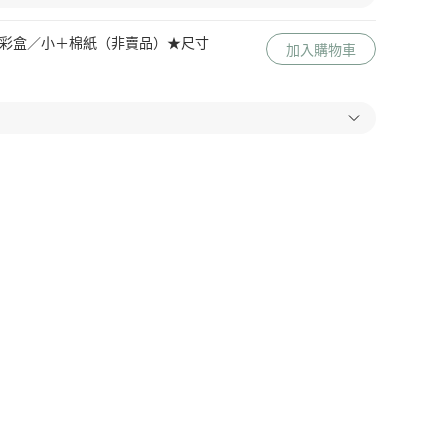
 Me 彩盒／小＋棉紙（非賣品）★尺寸
加入購物車