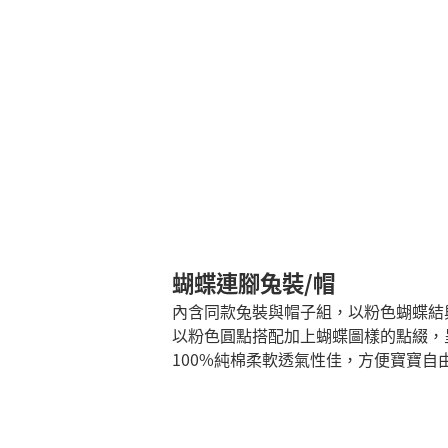
蝴蝶連腳兔裝/帽
內含同款兔裝與帽子組，以粉色蝴蝶結
以粉色圓點搭配加上蝴蝶圖樣的點綴，
100%純棉柔軟透氣性佳，方便寶寶