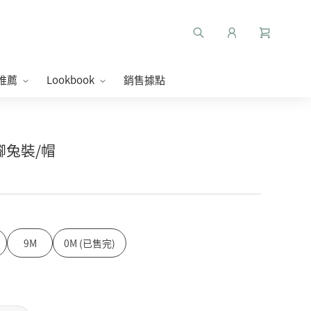
推薦
Lookbook
銷售據點
連腳兔裝/帽
9M
0M (已售完)