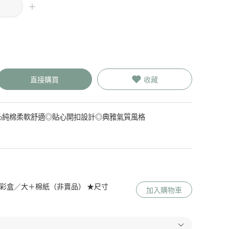
直接購買
收藏
0％純棉柔軟舒適◎貼心開扣設計◎典雅氣質風格
 Me 彩盒／大＋棉紙（非賣品） ★尺寸
加入購物車