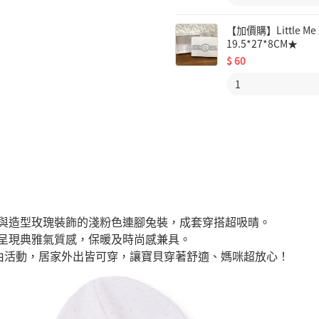
【加價購】Little
19.5*27*8CM★
$
60
與造型玫瑰裝飾的淺粉色連腳兔裝，成套穿搭超吸晴。
呈現典雅氣質感，保暖及時尚感兼具。
自由活動，居家外出皆可穿，讓寶貝穿著舒適、媽咪超放心！