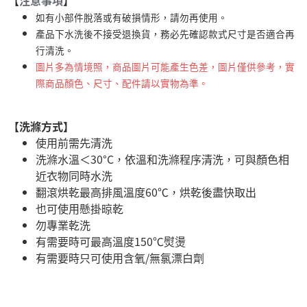
【
注意事項
】
如有小部件脫落或有破損情形，請勿再使用。
產品下水洗後不接受退換貨，務必先確認款式尺寸是否適合再
行清洗。
圖片多為情境照，商品圖片可能產生色差，圖片僅供參考，實
際商品顏色、尺寸、配件請以實物為準。
【洗滌方式】
使用前需先清洗
洗滌水溫＜30°C，依溫和洗滌程序清洗，可與顏色相
近衣物同時水洗
翻滾烘乾最高排風溫度60℃，烘乾後盡快取出
也可使用懸掛晾乾
勿專業乾洗
有需要時可最高溫度150℃熨燙
有需要時只可使用含氧/無氯漂白劑