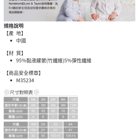
規格說明
【產 地】
中國
【材 質】
95%黏液縲縈(竹纖維)5%彈性纖維
【商品安全標章】
M35234