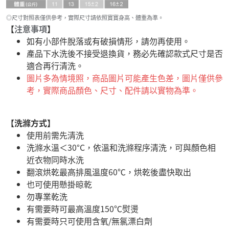
◎尺寸對照表僅供參考，實際尺寸請依照寶寶身高、體重為準。
【
注意事項
】
如有小部件脫落或有破損情形，請勿再使用。
產品下水洗後不接受退換貨，務必先確認款式尺寸是否
適合再行清洗。
圖片多為情境照，商品圖片可能產生色差，圖片僅供參
考，實際商品顏色、尺寸、配件請以實物為準。
【洗滌方式】
使用前需先清洗
洗滌水溫＜30°C，依溫和洗滌程序清洗，可與顏色相
近衣物同時水洗
翻滾烘乾最高排風溫度60℃，烘乾後盡快取出
也可使用懸掛晾乾
勿專業乾洗
有需要時可最高溫度150℃熨燙
有需要時只可使用含氧/無氯漂白劑