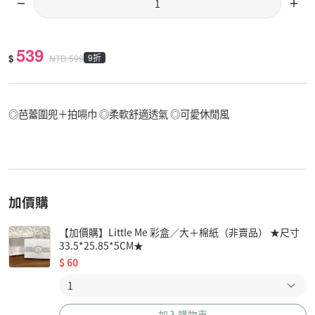
539
$
9折
NTD
599
◎芭蕾圍兜＋拍嗝巾 ◎柔軟舒適透氣 ◎可愛休閒風
加價購
【加價購】Little Me 彩盒／大＋棉紙（非賣品） ★尺寸
33.5*25.85*5CM★
$
60
加入購物車