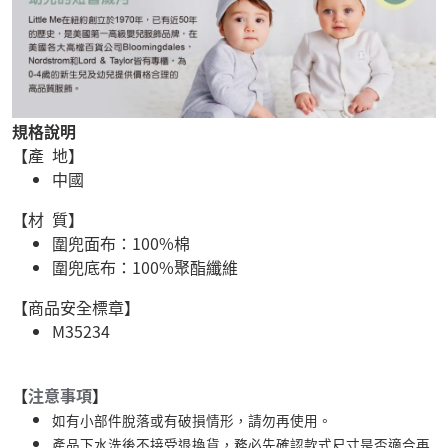
規格說明
【產 地】
中國
【材 質】
圍兜面布：100%棉
圍兜底布：100%聚酯纖維
【商品安全標章】
M35234
【
注意事項
】
如有小部件脫落或有破損情形，請勿再使用。
產品下水洗後不接受退換貨，務必先確認款式尺寸是否適合再