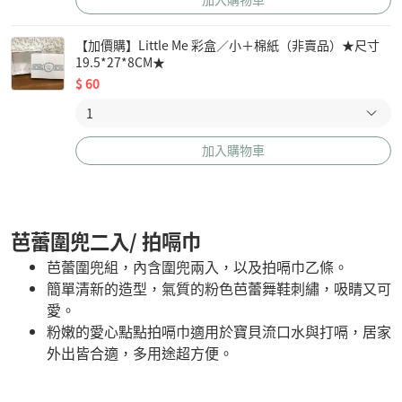
【加價購】Little Me 彩盒／小＋棉紙（非賣品）★尺寸
19.5*27*8CM★
$
60
加入購物車
芭蕾圍兜二入/ 拍嗝巾
芭蕾圍兜組，內含圍兜兩入，以及拍嗝巾乙條。
簡單清新的造型，氣質的粉色芭蕾舞鞋刺繡，吸睛又可
愛。
粉嫩的愛心點點拍嗝巾適用於寶貝流口水與打嗝，居家
外出皆合適，多用途超方便。