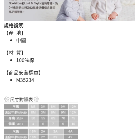
規格說明
【產 地】
中國
【材 質】
100%棉
【商品安全標章】
M35234