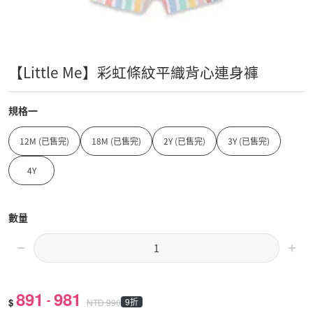
【Little Me】彩虹條紋平織背心連身褲
規格一
12M (已售完)
18M (已售完)
2Y (已售完)
3Y (已售完)
4Y
數量
891
981
-
$
9折
NTD
990