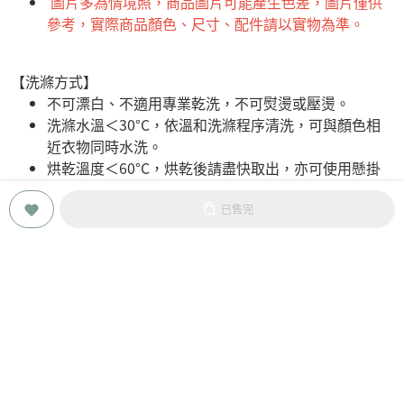
圖片多為情境照，商品圖片可能產生色差，圖片僅供
參考，實際商品顏色、尺寸、配件請以實物為準。
【洗滌方式】
不可漂白、不適用專業乾洗，不可熨燙或壓燙。
洗滌水溫＜30°C，依溫和洗滌程序清洗，可與顏色相
近衣物同時水洗。
烘乾溫度＜60°C，烘乾後請盡快取出，亦可使用懸掛
晾乾，避免太陽光直射。
已售完
關於Little Me
會員服務