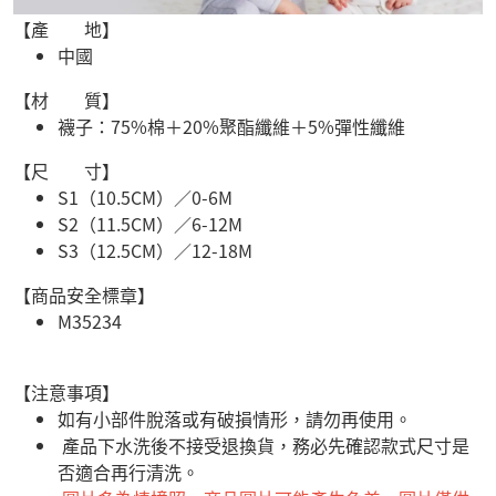
【產 地】
中國
【材 質】
襪子：75%棉＋20%聚酯纖維＋5%彈性纖維
【尺 寸】
S1（10.5CM）／0-6M
S2（11.5CM）／6-12M
S3（12.5CM）／12-18M
【商品安全標章】
M35234
【注意事項】
如有小部件脫落或有破損情形，請勿再使用。
產品下水洗後不接受退換貨，務必先確認款式尺寸是
否適合再行清洗。