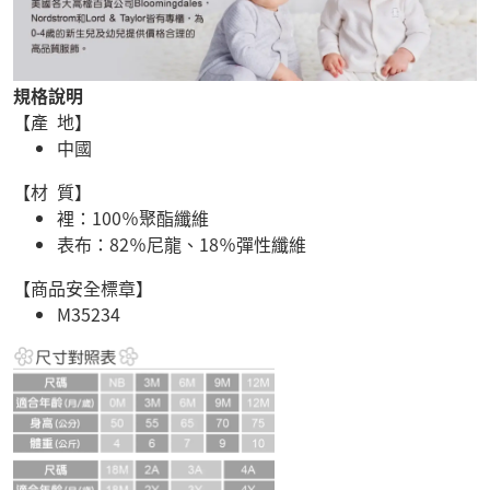
規格說明
【產 地】
中國
【材 質】
裡：100％聚酯纖維
表布：82％尼龍、18％彈性纖維
【商品安全標章】
M35234