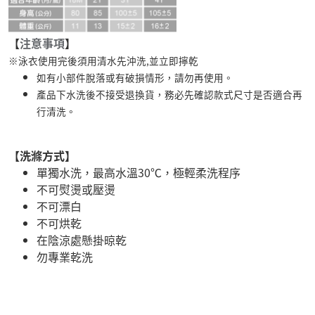
【
注意事項
】
※泳衣使用完後須用清水先沖洗,並立即擰乾
如有小部件脫落或有破損情形，請勿再使用。
產品下水洗後不接受退換貨，務必先確認款式尺寸是否適合再
行清洗。
【洗滌方式】
單獨水洗，最高水溫30℃，極輕柔洗程序
不可熨燙或壓燙
不可漂白
不可烘乾
在陰涼處懸掛晾乾
勿專業乾洗