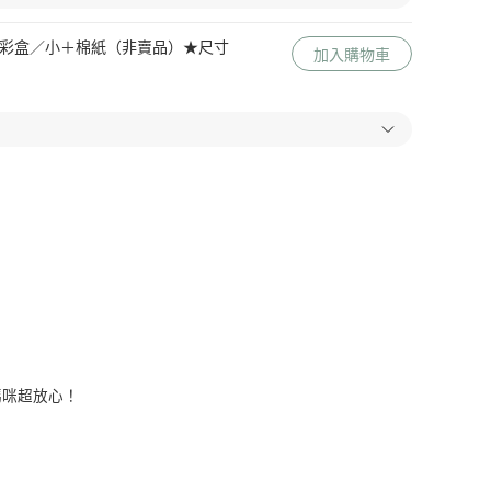
 Me 彩盒／小＋棉紙（非賣品）★尺寸
加入購物車
媽咪超放心！