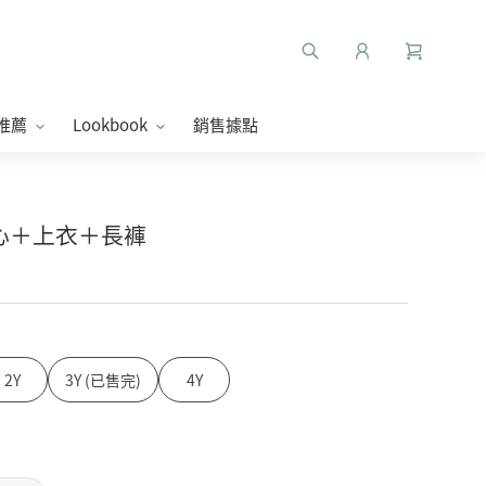
推薦
Lookbook
銷售據點
彩背心＋上衣＋長褲
2Y
3Y (已售完)
4Y