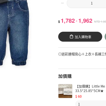
1,782
1,962
-
$
NTD
1,9
加入購物車
◎迷彩連帽背心＋上衣＋長褲三件
加價購
【加價購】Little
33.5*25.85*5CM★
$
60