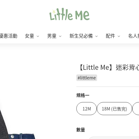
優惠活動
女童
男童
新生兒必備
配件
名人
【Little Me】迷
#
littleme
規格一
12M
18M (已售完)
數量