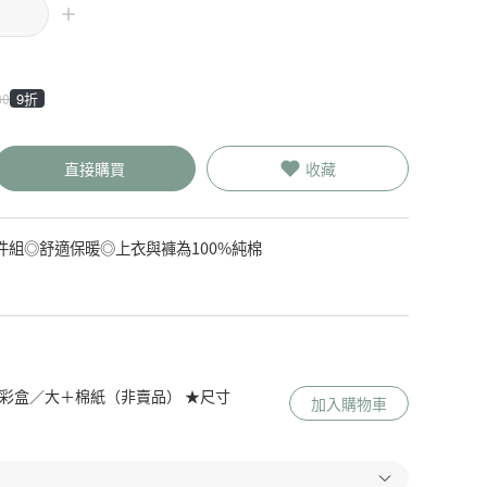
9折
80
直接購買
收藏
組◎舒適保暖◎上衣與褲為100%純棉
 Me 彩盒／大＋棉紙（非賣品） ★尺寸
加入購物車