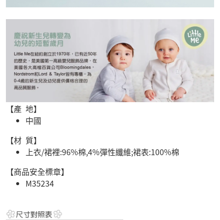
【產 地】
中國
【材 質】
上衣/裙裡:96%棉,4%彈性纖維;裙表:100%棉
【商品安全標章】
M35234