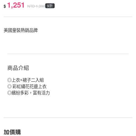
1,251
$
9折
NTD
1,390
美國童裝熱銷品牌
商品介紹
◎上衣+裙子二入組
◎ 彩虹繡花花邊上衣
◎繽紛多彩，富有活力
加價購