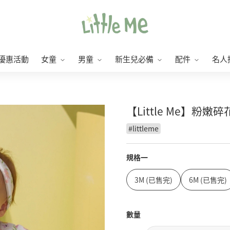
優惠活動
女童
男童
新生兒必備
配件
名人
【Little Me】粉嫩
#
littleme
規格一
3M (已售完)
6M (已售完)
數量