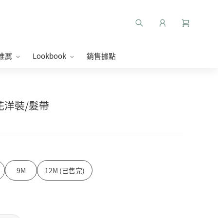
推薦
Lookbook
銷售據點
碎花洋裝/髮帶
9M
12M (已售完)