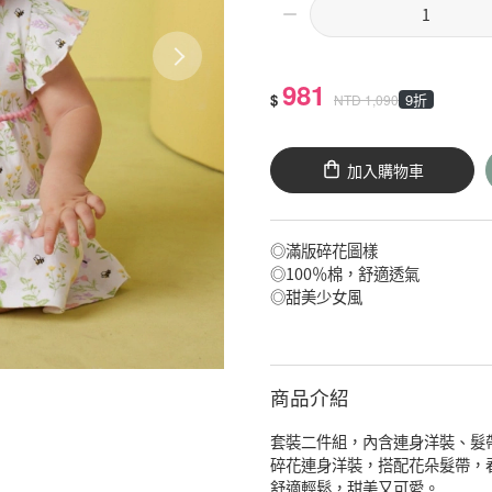
981
$
9折
NTD
1,090
加入購物車
◎滿版碎花圖樣
◎100％棉，舒適透氣
◎甜美少女風
商品介紹
套裝二件組，內含連身洋裝、髮
碎花連身洋裝，搭配花朵髮帶，
舒適輕鬆，甜美又可愛。