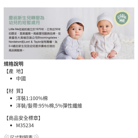
規格說明
【產 地】
中國
【材 質】
洋裝1:100%棉
洋裝/髮帶:95%棉,5%彈性纖維
【商品安全標章】
M35234