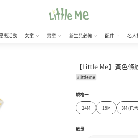
優惠活動
女童
男童
新生兒必備
配件
名人
【Little Me】黃色
#
littleme
規格一
24M
18M
3M (已
數量