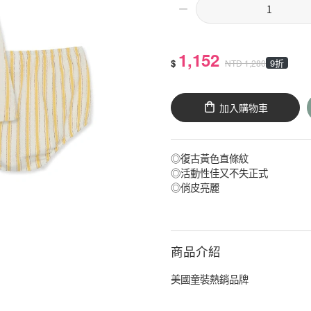
1,152
$
9折
NTD
1,280
加入購物車
◎復古黃色直條紋
◎活動性佳又不失正式
◎俏皮亮麗
商品介紹
美國童裝熱銷品牌