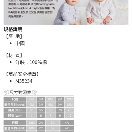
規格說明
【產 地】
中國
【材 質】
洋裝：100％棉
【商品安全標章】
M35234