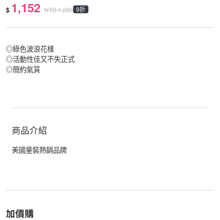
1,152
$
9折
NTD
1,280
◎綠色波浪花樣
◎活動性佳又不失正式
◎簡約氣質
商品介紹
美國童裝熱銷品牌
加價購