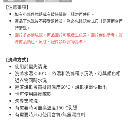
【
注意事項
】
如有小部件脫落或有破損情形，請勿再使用。
產品下水洗後不接受退換貨，務必先確認款式尺寸是否適合再
行清洗。
圖片多為情境照，商品圖片可能產生色差，圖片僅供參考，實
際商品顏色、尺寸、配件請以實物為準。
【洗滌方式】
使用前需先清洗
洗滌水溫＜30°C，依溫和洗滌程序清洗，可與顏色相
近衣物同時水洗
翻滾烘乾最高排風溫度60℃，烘乾後盡快取出
也可使用懸掛晾乾
勿專業乾洗
有需要時可最高溫度150℃熨燙
有需要時只可使用含氧/無氯漂白劑