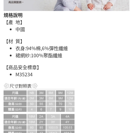
規格說明
【產 地】
中國
【材 質】
衣身:94%棉,6%彈性纖維
裙網紗:100%聚酯纖維
【商品安全標章】
M35234