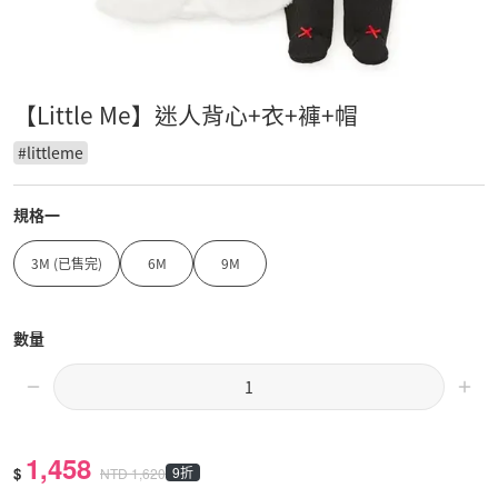
【Little Me】迷人背心+衣+褲+帽
#
littleme
規格一
3M (已售完)
6M
9M
數量
1,458
$
9折
NTD
1,620