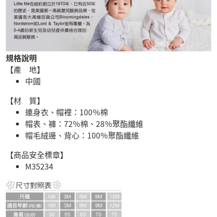
規格說明
【產 地】
中國
【材 質】
連身衣、帽裡：100％棉
帽表、褲：72％棉、28％聚酯纖維
帽毛絨邊、背心：100％聚酯纖維
【商品安全標章】
M35234