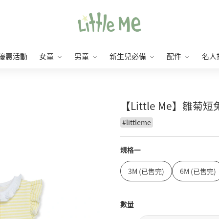
優惠活動
女童
男童
新生兒必備
配件
名人
【Little Me】雛菊
#
littleme
規格一
3M (已售完)
6M (已售完)
數量