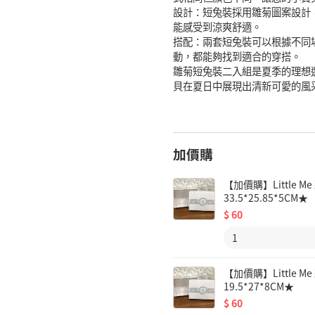
設計：短兔裝採用雛菊圖案設計
能感受到涼爽舒適。
搭配：兩套短兔裝可以根據不同
動，都能夠找到適合的穿搭。
雛菊短兔裝二入組是夏季的理想
貝在夏日中展現出清新可愛的風
加價購
【加價購】Little
33.5*25.85*5CM★
$
60
【加價購】Little
19.5*27*8CM★
$
60