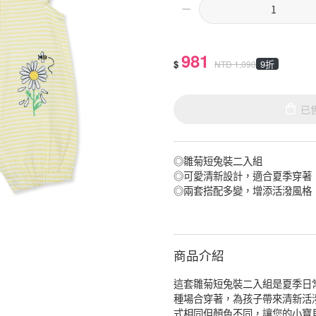
981
$
9折
NTD
1,090
已
◎雛菊短兔裝二入組
◎可愛清新設計，適合夏季穿著
◎兩套搭配多變，增添活潑風格
商品介紹
這套雛菊短兔裝二入組是夏季日
種場合穿著，為孩子帶來清新活
式相同但顏色不同，讓您的小寶