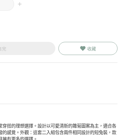
售完
收藏
常穿搭的理想選擇。設計以可愛清新的雛菊圖案為主，適合各
潑的感覺。外觀：這套二入組包含兩件相同設計的短兔裝，款
貝擁有更多的選擇。