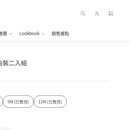
推薦
Lookbook
銷售據點
短兔裝二入組
9M (已售完)
12M (已售完)