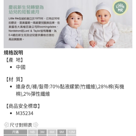
規格說明
【產 地】
中國
【材 質】
連身衣/褲/髮帶:70%黏液縲縈(竹纖維),28%棉(有機
棉),2%彈性纖維
【商品安全標章】
M35234