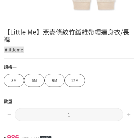
【Little Me】燕麥條紋竹纖維帶帽連身衣/長
褲
#
littleme
規格一
3M
6M
9M
12M
數量
986