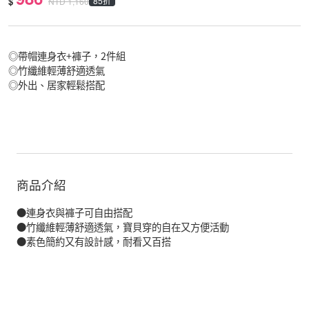
$
85折
NTD
1,160
◎帶帽連身衣+褲子，2件組
◎竹纖維輕薄舒適透氣
◎外出、居家輕鬆搭配
商品介紹
●連身衣與褲子可自由搭配
●竹纖維輕薄舒適透氣，寶貝穿的自在又方便活動
●素色簡約又有設計感，耐看又百搭