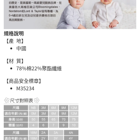
規格說明
【產 地】
中國
【材 質】
78%棉22%聚酯纖維
【商品安全標章】
M35234