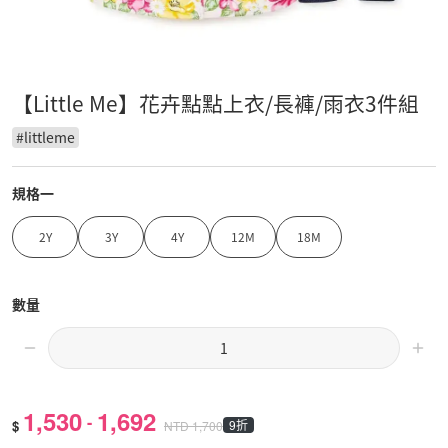
【Little Me】花卉點點上衣/長褲/雨衣3件組
#
littleme
規格一
2Y
3Y
4Y
12M
18M
數量
1,530
1,692
-
$
9折
NTD
1,700