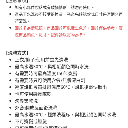
【
注意事項
】
如有小部件脫落或有破損情形，請勿再使用。
產品下水洗後不接受退換貨，務必先確認款式尺寸是否適合再
行清洗。
圖片多為情境照，商品圖片可能產生色差，圖片僅供參考，實
際商品顏色、尺寸、配件請以實物為準。
【洗滌方式】
上衣/褲子:使用前需先清洗
最高水溫30℃，與相近顏色同時水洗
有需要時可最高溫度150℃熨燙
有需要時只可使用含氧/無氯漂白劑
翻滾烘乾最高排風溫度60℃，烘乾後盡快取出
也可使用懸掛晾乾
勿專業乾洗
外套:翻成反面後洗滌
最高水溫30℃，輕柔洗程序，與相近顏色同時水洗
不可熨燙或壓燙