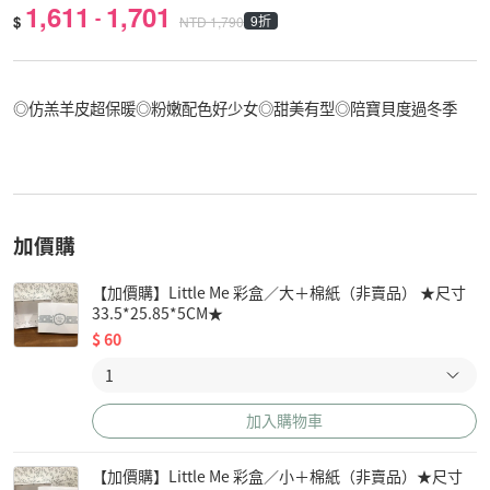
1,611
1,701
-
$
9折
NTD
1,790
◎仿羔羊皮超保暖◎粉嫩配色好少女◎甜美有型◎陪寶貝度過冬季
加價購
【加價購】Little Me 彩盒／大＋棉紙（非賣品） ★尺寸
33.5*25.85*5CM★
$
60
加入購物車
【加價購】Little Me 彩盒／小＋棉紙（非賣品）★尺寸