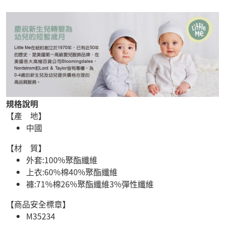
規格說明
【產 地】
中國
【材 質】
外套:100%聚酯纖維
上衣:60%棉40%聚酯纖維
褲:71%棉26%聚酯纖維3%彈性纖維
【商品安全標章】
M35234