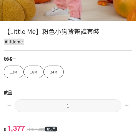
【Little Me】粉色小狗背帶褲套裝
#
littleme
規格一
12M
18M
24M
數量
1,377
$
85折
NTD
1,620