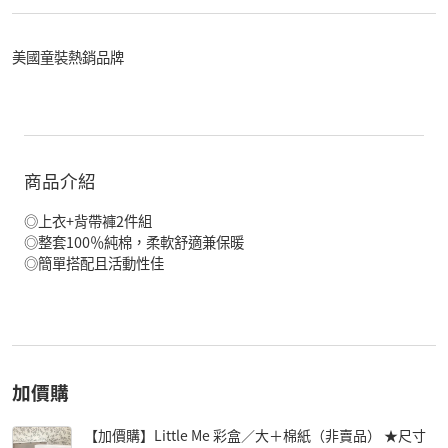
美國童裝熱銷品牌
商品介紹
◎上衣+背帶褲2件組
◎整套100％純棉，柔軟舒適兼保暖
◎簡單搭配且活動性佳
加價購
【加價購】Little Me 彩盒／大＋棉紙（非賣品） ★尺寸