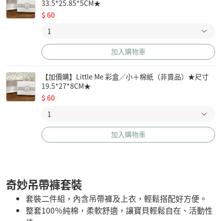
33.5*25.85*5CM★
$
60
加入購物車
【加價購】Little Me 彩盒／小＋棉紙（非賣品）★尺寸
19.5*27*8CM★
$
60
加入購物車
奇妙吊帶褲套裝
套裝二件組，內含吊帶褲及上衣，輕鬆搭配好方便。
整套100％純棉，柔軟舒適，讓寶貝輕鬆自在、活動性