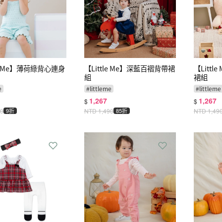
le Me】薄荷綠背心連身
【Little Me】深藍百褶背帶裙
【Litt
組
裙組
e
#
littleme
#
littleme
1,267
1,267
$
$
90
9折
NTD
1,490
85折
NTD
1,49