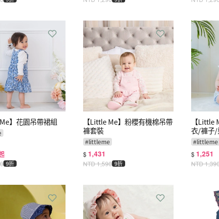
le Me】花園吊帶裙組
【Little Me】粉櫻有機棉吊帶
【Litt
褲套裝
衣/褲子
e
#
littleme
#
littleme
1,431
1,251
起
$
$
90
9折
NTD
1,590
9折
NTD
1,39