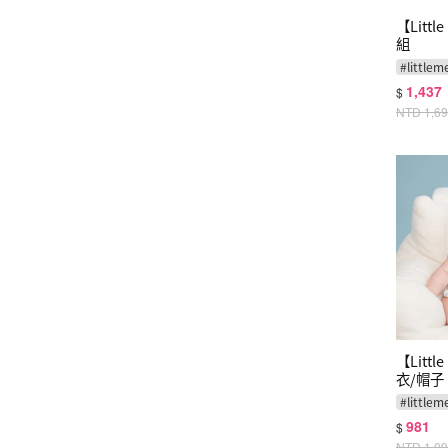
【Litt
組
#
littlem
1,437
$
NTD
1,6
【Litt
衣/帽子
#
littlem
981
$
NTD
1,0