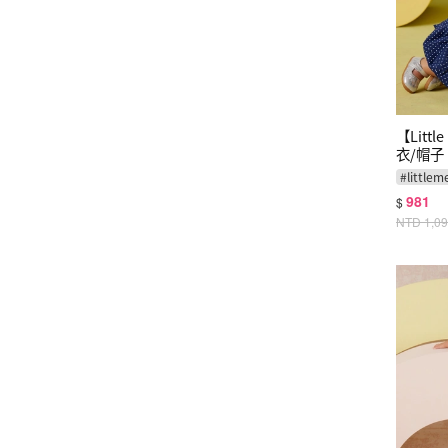
【Litt
衣/帽子
#
littlem
981
$
NTD
1,0