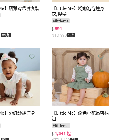
le Me】落葉背帶褲套裝
【Little Me】粉嫩泡泡連身
衣/髮帶
#
littleme
891
$
0
85折
NTD
990
9折
le Me】彩虹紗裙連身
【Little Me】綠色小花吊帶裙
組
#
littleme
1,341
起
$
0
9折
NTD
1,490
9折