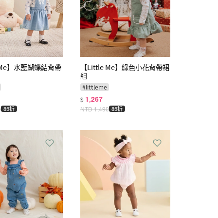
le Me】水藍蝴蝶結背帶
【Little Me】綠色小花背帶裙
組
#
littleme
1,267
$
0
85折
NTD
1,490
85折