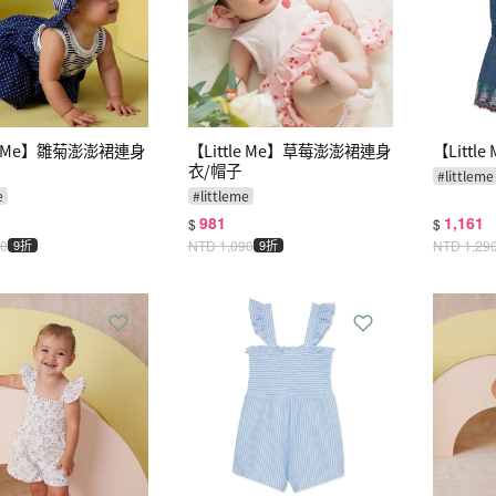
le Me】雛菊澎澎裙連身
【Little Me】草莓澎澎裙連身
【Litt
衣/帽子
#
littleme
e
#
littleme
981
1,161
$
$
90
9折
NTD
1,090
9折
NTD
1,29