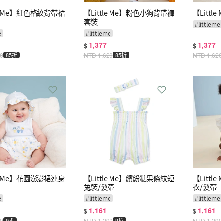
le Me】紅色格紋背帶裙
【Little Me】粉色小狗背帶褲
【Litt
套裝
#
littleme
e
#
littleme
1,377
1,377
$
$
90
85折
NTD
1,620
85折
NTD
1,62
le Me】花園澎澎裙連身
【Little Me】繽紛糖果條紋短
【Litt
兔裝/髮帶
衣/髮帶
e
#
littleme
#
littleme
1,161
1,161
$
$
90
9折
NTD
1,290
9折
NTD
1,29