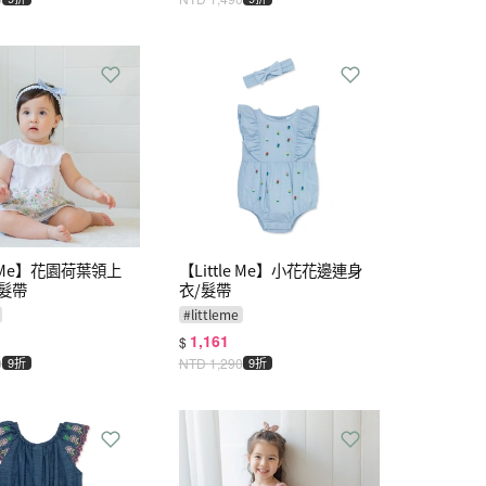
le Me】花園荷葉領上
【Little Me】小花花邊連身
/髮帶
衣/髮帶
#
littleme
1,161
$
0
9折
NTD
1,290
9折