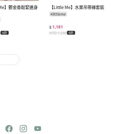
le Me】鬱金香鬆緊連身
【Little Me】水果吊帶褲套裝
#
littleme
1,161
$
0
9折
NTD
1,290
9折