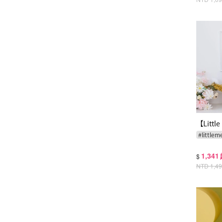
【Litt
#
littlem
1,341
$
NTD
1,4