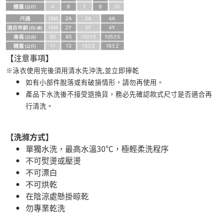
【
注意事項
】
※泳衣使用完後須用清水先沖洗,並立即擰乾
如有小部件脫落或有破損情形，請勿再使用。
產品下水洗後不接受退換貨，務必先確認款式尺寸是否適合再
行清洗。
【洗滌方式】
單獨水洗，最高水溫30℃，極輕柔洗程序
不可熨燙或壓燙
不可漂白
不可烘乾
在陰涼處懸掛晾乾
勿專業乾洗