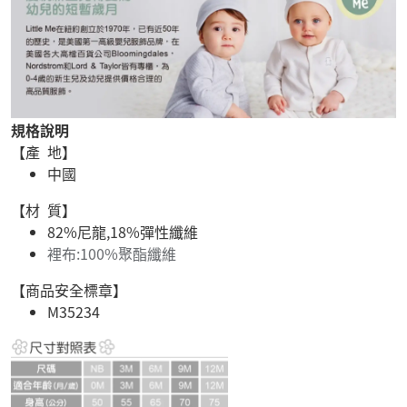
規格說明
【產 地】
中國
【材 質】
82%尼龍,18%彈性纖維
裡布:100%聚酯纖維
【商品安全標章】
M35234