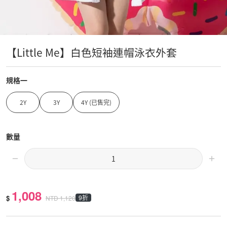
【Little Me】白色短袖連帽泳衣外套
規格一
2Y
3Y
4Y (已售完)
數量
1,008
$
9折
NTD
1,120