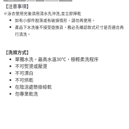
【
注意事項
】
※泳衣使用完後須用清水先沖洗,並立即擰乾
如有小部件脫落或有破損情形，請勿再使用。
產品下水洗後不接受退換貨，務必先確認款式尺寸是否適合再
行清洗。
【洗滌方式】
單獨水洗，最高水溫30℃，極輕柔洗程序
不可熨燙或壓燙
不可漂白
不可烘乾
在陰涼處懸掛晾乾
勿專業乾洗