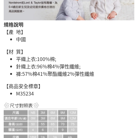
規格說明
【產 地】
中國
【材 質】
平織上衣:100%棉;
針織上衣:96%棉4%彈性纖維;
褲:57%棉41%聚酯纖維2%彈性纖維
【商品安全標章】
M35234