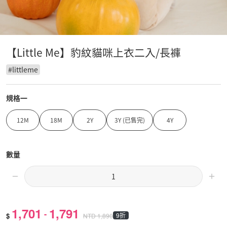
【Little Me】豹紋貓咪上衣二入/長褲
#
littleme
規格一
12M
18M
2Y
3Y (已售完)
4Y
數量
1,701
1,791
-
$
9折
NTD
1,890