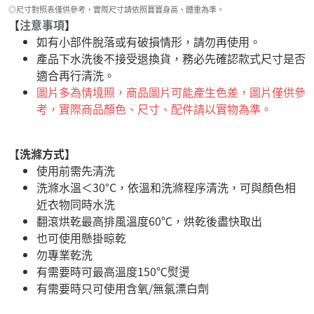
◎尺寸對照表僅供參考，實際尺寸請依照寶寶身高、體重為準。
【
注意事項
】
如有小部件脫落或有破損情形，請勿再使用。
產品下水洗後不接受退換貨，務必先確認款式尺寸是否
適合再行清洗。
圖片多為情境照，商品圖片可能產生色差，圖片僅供參
考，實際商品顏色、尺寸、配件請以實物為準。
【洗滌方式】
使用前需先清洗
洗滌水溫＜30°C，依溫和洗滌程序清洗，可與顏色相
近衣物同時水洗
翻滾烘乾最高排風溫度60℃，烘乾後盡快取出
也可使用懸掛晾乾
勿專業乾洗
有需要時可最高溫度150℃熨燙
有需要時只可使用含氧/無氯漂白劑