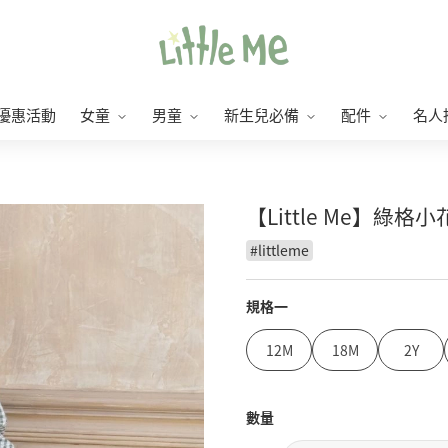
優惠活動
女童
男童
新生兒必備
配件
名人
【Little Me】綠
#
littleme
規格一
12M
18M
2Y
數量