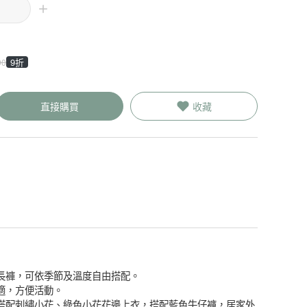
9折
90
直接購買
收藏
長褲，可依季節及溫度自由搭配。
適，方便活動。
搭配刺繡小花、綠色小花花邊上衣，搭配藍色牛仔褲，居家外