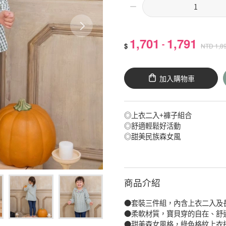
1,701
1,791
-
$
NTD
1,8
加入購物車
◎上衣二入+褲子組合
◎舒適輕鬆好活動
◎甜美民族森女風
商品介紹
●套裝三件組，內含上衣二入及
●柔軟材質，寶貝穿的自在、舒
●甜美森女風格，綠色格紋上衣