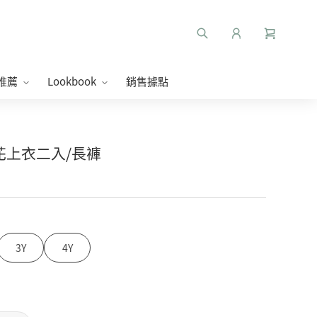
推薦
Lookbook
銷售據點
格小花上衣二入/長褲
3Y
4Y