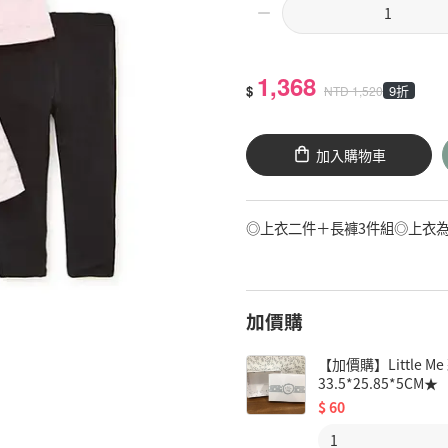
1,368
$
9折
NTD
1,520
加入購物車
◎上衣二件＋長褲3件組◎上衣為
加價購
【加價購】Little
33.5*25.85*5CM★
$
60