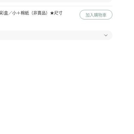
 Me 彩盒／小＋棉紙（非賣品）★尺寸
加入購物車