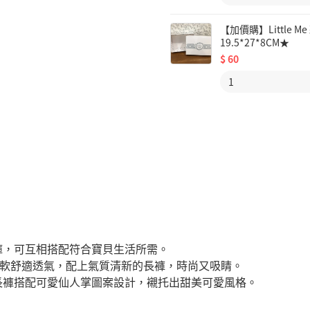
【加價購】Little
19.5*27*8CM★
$
60
褲，可互相搭配符合寶貝生活所需。
柔軟舒適透氣，配上氣質清新的長褲，時尚又吸睛。
長褲搭配可愛仙人掌圖案設計，襯托出甜美可愛風格。