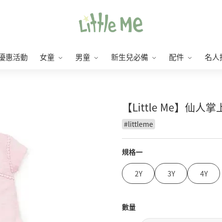
優惠活動
女童
男童
新生兒必備
配件
名人
【Little Me】仙人
#
littleme
規格一
2Y
3Y
4Y
數量