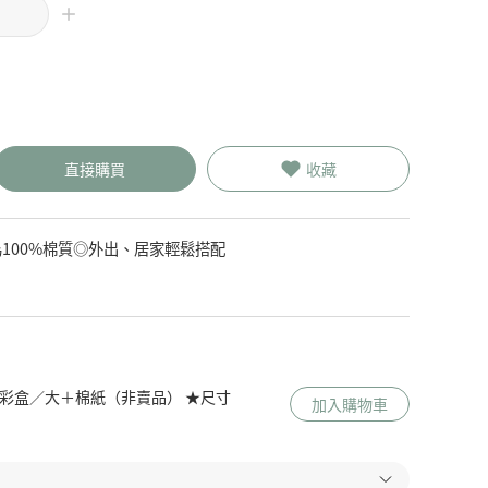
直接購買
收藏
100%棉質◎外出、居家輕鬆搭配
 Me 彩盒／大＋棉紙（非賣品） ★尺寸
加入購物車