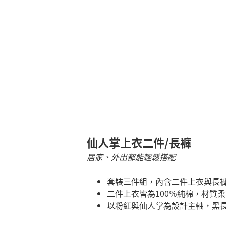
仙人掌上衣二件/長褲
居家、外出都能輕鬆搭配
套裝三件組，內含二件上衣與長
二件上衣皆為100％純棉，材質
以粉紅與仙人掌為設計主軸，黑