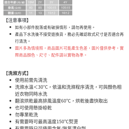
【
注意事項
】
如有小部件脫落或有破損情形，請勿再使用。
產品下水洗後不接受退換貨，務必先確認款式尺寸是否適合再
行清洗。
圖片多為情境照，商品圖片可能產生色差，圖片僅供參考，實
際商品顏色、尺寸、配件請以實物為準。
【洗滌方式】
使用前需先清洗
洗滌水溫＜30°C，依溫和洗滌程序清洗，可與顏色相
近衣物同時水洗
翻滾烘乾最高排風溫度60℃，烘乾後盡快取出
也可使用懸掛晾乾
勿專業乾洗
有需要時可最高溫度150℃熨燙
有需要時只可使用含氧/無氯漂白劑