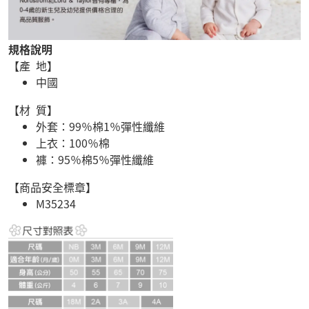
規格說明
【產 地】
中國
【材 質】
外套：99％棉1％彈性纖維
上衣：100％棉
褲：95％棉5％彈性纖維
【商品安全標章】
M35234