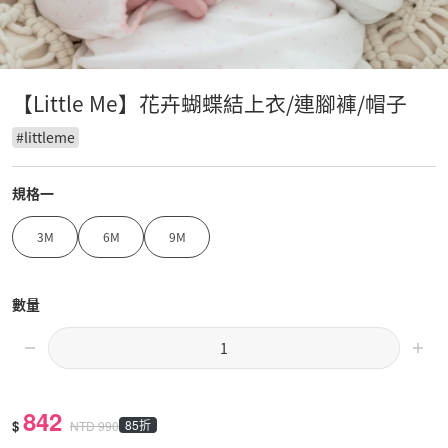
【Little Me】花卉蝴蝶結上衣/連腳褲/帽子
#
littleme
規格一
3M
6M
9M
數量
842
$
85折
NTD
990