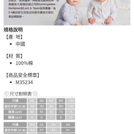
規格說明
【產 地】
中國
【材 質】
100%棉
【商品安全標章】
M35234