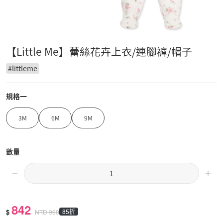
【Little Me】蕾絲花卉上衣/連腳褲/帽子
#
littleme
規格一
3M
6M
9M
數量
842
$
85折
NTD
990