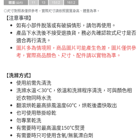
◎尺寸對照表僅供參考，實際尺寸請依照寶寶身高、體重為準。
【
注意事項
】
如有小部件脫落或有破損情形，請勿再使用。
產品下水洗後不接受退換貨，務必先確認款式尺寸是否
適合再行清洗。
圖片多為情境照，商品圖片可能產生色差，圖片僅供參
考，實際商品顏色、尺寸、配件請以實物為準。
【洗滌方式】
使用前需先清洗
洗滌水溫＜30°C，依溫和洗滌程序清洗，可與顏色相
近衣物同時水洗
翻滾烘乾最高排風溫度60℃，烘乾後盡快取出
也可使用懸掛晾乾
勿專業乾洗
有需要時可最高溫度150℃熨燙
有需要時只可使用含氧/無氯漂白劑