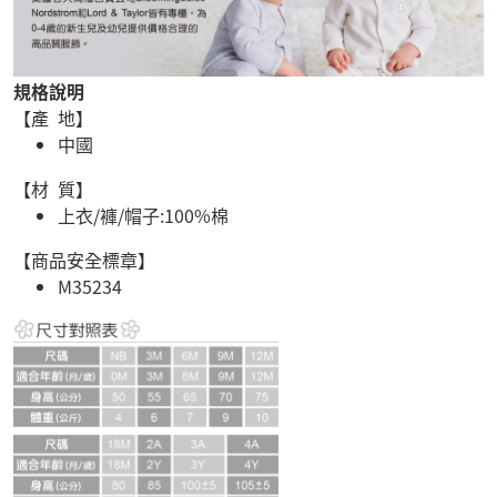
規格說明
【產 地】
中國
【材 質】
上衣/褲/帽子:100%棉
【商品安全標章】
M35234