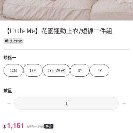
【Little Me】花園運動上衣/短褲二件組
#
littleme
規格一
12M
18M
2Y (已售完)
3Y
4Y
數量
1,161
$
9折
NTD
1,290