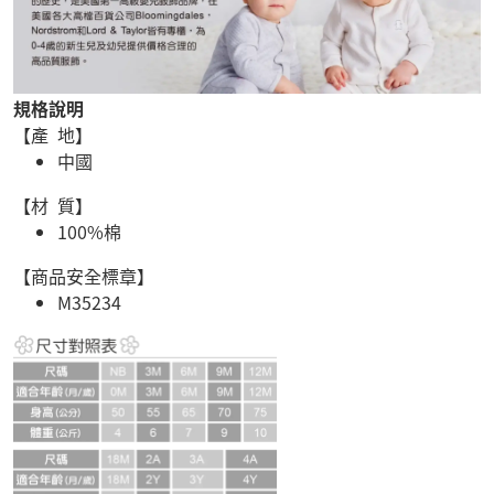
規格說明
【產 地】
中國
【材 質】
100%棉
【商品安全標章】
M35234