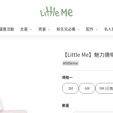
優惠活動
女童
男童
新生兒必備
配件
名人
【Little Me】魅力
#
littleme
規格一
3M
6M
9M (已
數量