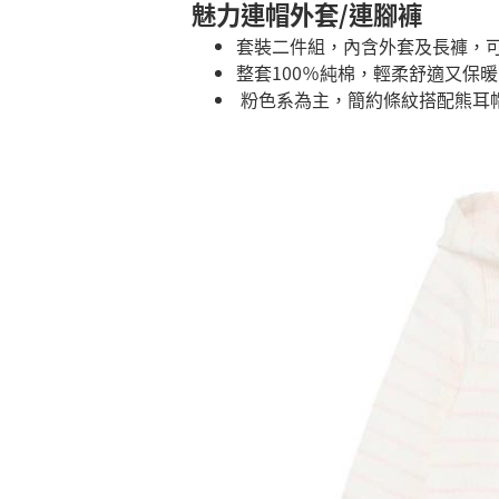
魅力連帽外套/連腳褲
套裝二件組，內含外套及長褲，
整套100％純棉，輕柔舒適又
粉色系為主，簡約條紋搭配熊耳