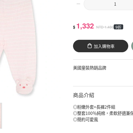
1,332
$
9折
NTD
1,480
加入購物車
美國童裝熱銷品牌
商品介紹
◎粉嫩外套+長褲2件組
◎整套100％純棉，柔軟舒適兼
◎簡約可愛風