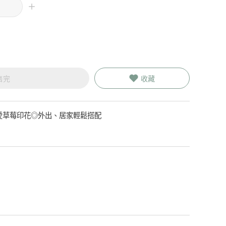
售完
收藏
愛草莓印花◎外出、居家輕鬆搭配