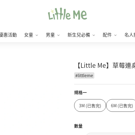
優惠活動
女童
男童
新生兒必備
配件
名人
【Little Me】草莓
#
littleme
規格一
3M (已售完)
6M (已售完)
數量