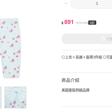
891
$
9折
NTD
990
已
◎上衣＋長褲＋髮帶3件組 ◎可
商品介紹
美國童裝熱銷品牌