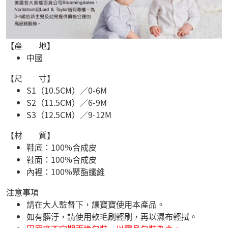
【產 地】
中國
【尺 寸】
S1（10.5CM）／0-6M
S2（11.5CM）／6-9M
S3（12.5CM）／9-12M
【材 質】
鞋底：100%合成皮
鞋面：100%合成皮
內裡：100%聚酯纖維
注意事項
請在大人監督下，讓寶寶使用本產品。
如有髒汙，請使用軟毛刷輕刷，再以濕布輕拭。