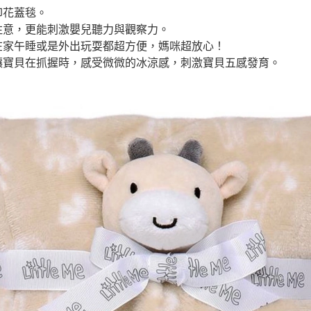
印花蓋毯。
注意，更能刺激嬰兒聽力與觀察力。
在家午睡或是外出玩耍都超方便，媽咪超放心！
讓寶貝在抓握時，感受微微的冰涼感，刺激寶貝五感發育。