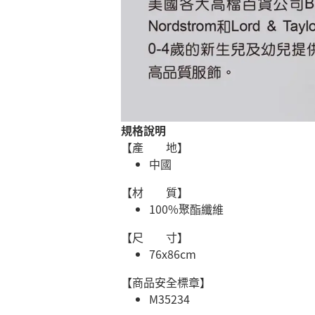
規格說明
【產 地】
中國
【材 質】
100%聚酯纖維
【尺 寸】
76x86cm
【商品安全標章】
M35234