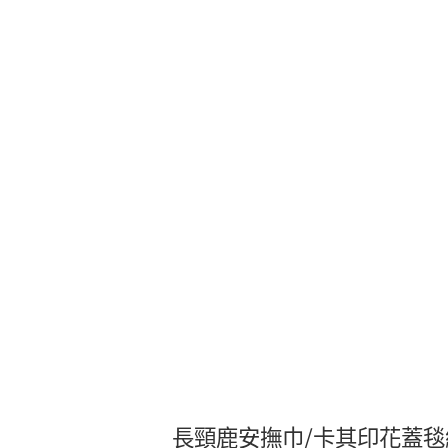
長頸鹿安撫巾/卡其印花蓋毯