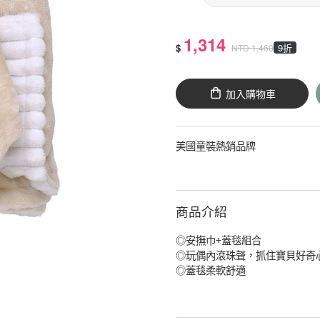
1,314
$
9折
NTD
1,460
加入購物車
美國童裝熱銷品牌
商品介紹
◎安撫巾+蓋毯組合
◎玩偶內滾珠聲，抓住寶貝好奇
◎蓋毯柔軟舒適