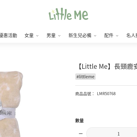
優惠活動
女童
男童
新生兒必備
配件
名人
【Little Me】長
#
littleme
商品品號
：
LMR50768
數量