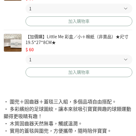
加入購物車
【加價購】Little Me 彩盒／小＋棉紙（非賣品）★尺寸
19.5*27*8CM★
$
60
加入購物車
• 圍兜＋固齒器＋蓋毯三入組，多個品項自由搭配。
• 多彩繽紛的足球圖紋，讓本來就吸引寶寶興趣的球類運動
顯得更吸睛有趣！
• 木質固齒器天然無毒，觸感溫潤。
• 實用的蓋毯與圍兜，方便攜帶，隨時陪伴寶寶。