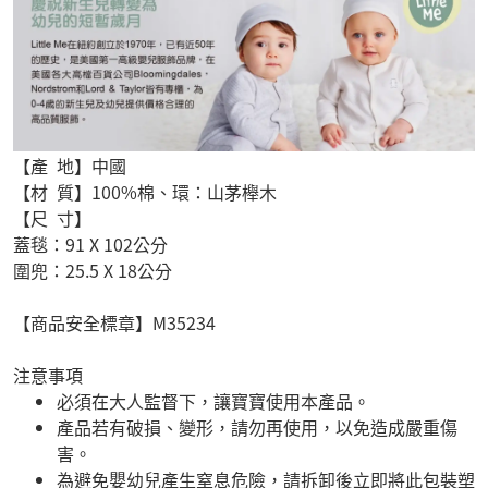
【產 地】中國
【材 質】100%棉、環：山茅櫸木
【尺 寸】
蓋毯：91 X 102公分
圍兜：25.5 X 18公分
【商品安全標章】M35234
注意事項
必須在大人監督下，讓寶寶使用本產品。
產品若有破損、變形，請勿再使用，以免造成嚴重傷
害。
為避免嬰幼兒產生窒息危險，請拆卸後立即將此包裝塑