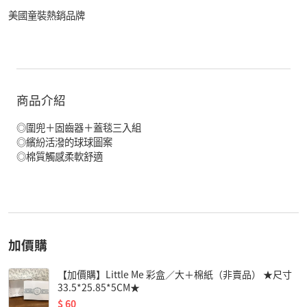
美國童裝熱銷品牌
商品介紹
◎圍兜＋固齒器＋蓋毯三入組
◎繽紛活潑的球球圖案
◎棉質觸感柔軟舒適
加價購
【加價購】Little Me 彩盒／大＋棉紙（非賣品） ★尺寸
33.5*25.85*5CM★
$
60