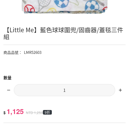
【Little Me】藍色球球圍兜/固齒器/蓋毯三件
組
商品品號
：
LMR52603
數量
1,125
$
9折
NTD
1,250