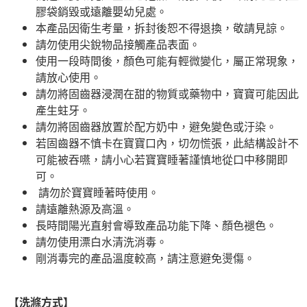
膠袋銷毀或遠離嬰幼兒處。
本產品因衛生考量，拆封後恕不得退換，敬請見諒。
請勿使用尖銳物品接觸產品表面。
使用一段時間後，顏色可能有輕微變化，屬正常現象，
請放心使用。
請勿將固齒器浸潤在甜的物質或藥物中，寶寶可能因此
產生蛀牙。
請勿將固齒器放置於配方奶中，避免變色或汙染。
若固齒器不慎卡在寶寶口內，切勿慌張，此結構設計不
可能被吞嚥，請小心若寶寶睡著謹慎地從口中移開即
可。
請勿於寶寶睡著時使用。
請遠離熱源及高溫。
長時間陽光直射會導致產品功能下降、顏色褪色。
請勿使用漂白水清洗消毒。
剛消毒完的產品溫度較高，請注意避免燙傷。
【洗滌方式】